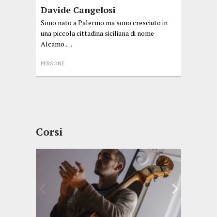
Davide Cangelosi
Gabr
Sono nato a Palermo ma sono cresciuto in
Laurea
una piccola cittadina siciliana di nome
in Con
Alcamo.…
Valle d
di Mus
PERSONE
studia
ricerc
PERSON
Corsi
Cors
nsdbfn